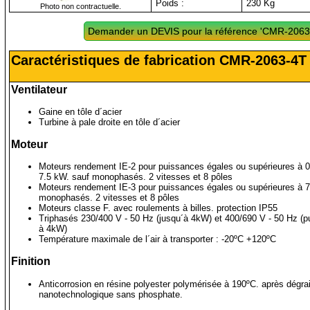
Poids :
230 Kg
Photo non contractuelle.
Demander un DEVIS pour la référence 'CMR-2063
Caractéristiques de fabrication CMR-2063-4T
Ventilateur
Gaine en tôle d´acier
Turbine à pale droite en tôle d´acier
Moteur
Moteurs rendement IE-2 pour puissances égales ou supérieures à 0.
7.5 kW. sauf monophasés. 2 vitesses et 8 pôles
Moteurs rendement IE-3 pour puissances égales ou supérieures à 7
monophasés. 2 vitesses et 8 pôles
Moteurs classe F. avec roulements à billes. protection IP55
Triphasés 230/400 V - 50 Hz (jusqu´à 4kW) et 400/690 V - 50 Hz (
à 4kW)
Température maximale de l´air à transporter : -20ºC +120ºC
Finition
Anticorrosion en résine polyester polymérisée à 190ºC. après dégra
nanotechnologique sans phosphate.