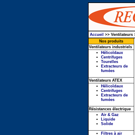
Accueil
>>
Ventilateurs
Nos produits
Ventilateurs industriels
Hélicoïdaux
Centrifuges
Tourelles
Extracteurs de
fumées
Ventilateurs ATEX
Hélicoïdaux
Centrifuges
Extracteurs de
fumées
Résistances électrique
Air & Gaz
Liquide
Solide
Filtres à air