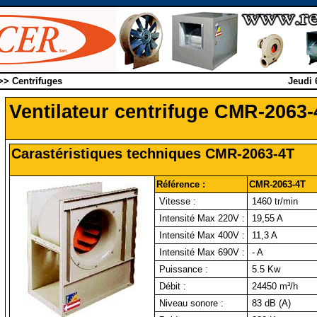
 >> Centrifuges
Jeudi 
Ventilateur centrifuge CMR-2063-
Carastéristiques techniques CMR-2063-4T
Référence :
CMR-2063-4T
Vitesse :
1460 tr/min
Intensité Max 220V :
19,55 A
Intensité Max 400V :
11,3 A
Intensité Max 690V :
- A
Puissance :
5.5 Kw
Débit :
24450 m³/h
Niveau sonore :
83 dB (A)