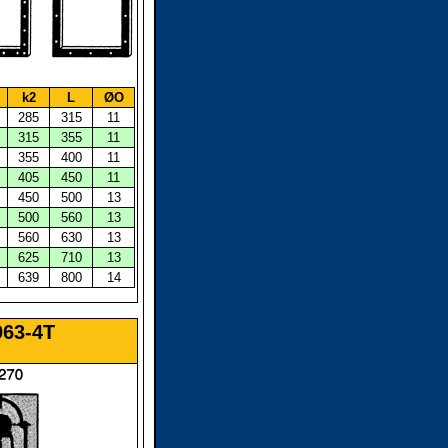
k2
L
ØO
285
315
11
315
355
11
355
400
11
405
450
11
450
500
13
500
560
13
560
630
13
625
710
13
639
800
14
063-4T