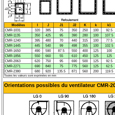
Modèles
I
J
J1
J2
K
k
k1
CMR-1031
320
385
75
350
250
100
92.5
CMR-1135
350
425
95
390
280
100
107.5
CMR-1240
395
480
70
440
315
100
77.5
CMR-1445
445
540
99
498
355
100
102.5
CMR-1650
490
590
87.5
550
400
125
100
CMR-1856
550
660
55
610
450
125
125
CMR-2063
620
750
95
690
500
125
92.5
CMR-2271
690
840
75
775
560
125
62.5
CMR-2380
680
920
135.5
871
560
200
119.5
Toutes les valeurs sont exprimées en mm
Orientations possibles du ventilateur CMR-2