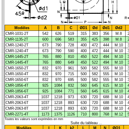
Modèles
A
B
C
ØD1
Ød
Ød1
Ød2
CMR-1031-2T
542
626
519
315
383
356
M.8
CMR-1135-2T
600
696
583
355
425
398
M.8
CMR-1240-2T
673
790
728
400
472
444
M.10
CMR-1240-4T
673
790
590
400
472
444
M.10
CMR-1445-2T
765
880
810
450
522
494
M.10
CMR-1445-4T
765
880
649
450
522
494
M.10
CMR-1650-2T
832
970
961
500
582
555
M.10
CMR-1650-4T
832
970
715
500
582
555
M.10
CMR-1650-6T
832
970
695
500
582
555
M.10
CMR-1856-4T
925
1084
832
560
645
615
M.10
CMR-1856-6T
925
1084
771
560
645
615
M.10
CMR-2063-4T
1037
1218
973
630
720
688
M.10
CMR-2063-6T
1037
1218
893
630
720
688
M.10
CMR-2063-8T
1037
1218
893
630
720
688
M.10
CMR-2271-4T
1173
1375
1126
710
800
768
M.12
Toutes les valeurs sont exprimées en mm
Suite du tableau ...
Modèles
I
K
k2
L
M
N
ØO1