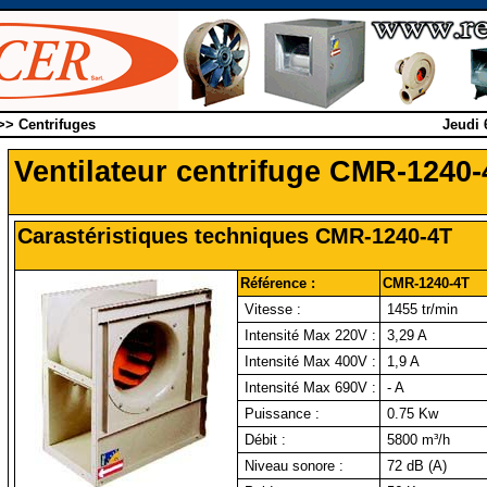
 >> Centrifuges
Jeudi 
Ventilateur centrifuge CMR-1240-
Carastéristiques techniques CMR-1240-4T
Référence :
CMR-1240-4T
Vitesse :
1455 tr/min
Intensité Max 220V :
3,29 A
Intensité Max 400V :
1,9 A
Intensité Max 690V :
- A
Puissance :
0.75 Kw
Débit :
5800 m³/h
Niveau sonore :
72 dB (A)