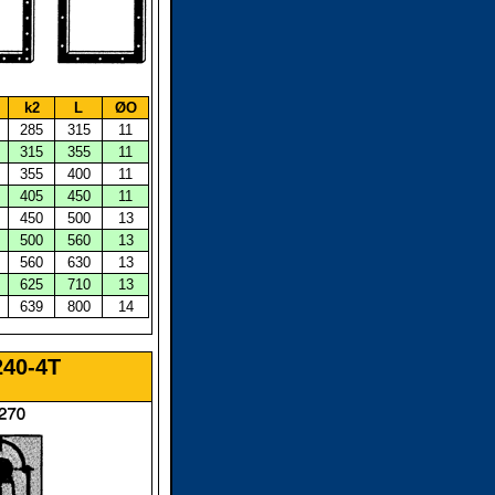
k2
L
ØO
285
315
11
315
355
11
355
400
11
405
450
11
450
500
13
500
560
13
560
630
13
625
710
13
639
800
14
240-4T