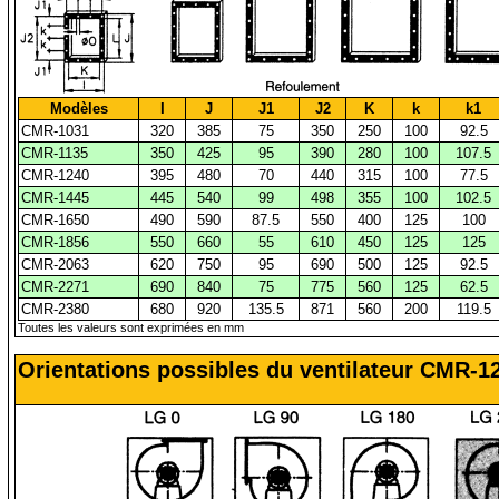
Modèles
I
J
J1
J2
K
k
k1
CMR-1031
320
385
75
350
250
100
92.5
CMR-1135
350
425
95
390
280
100
107.5
CMR-1240
395
480
70
440
315
100
77.5
CMR-1445
445
540
99
498
355
100
102.5
CMR-1650
490
590
87.5
550
400
125
100
CMR-1856
550
660
55
610
450
125
125
CMR-2063
620
750
95
690
500
125
92.5
CMR-2271
690
840
75
775
560
125
62.5
CMR-2380
680
920
135.5
871
560
200
119.5
Toutes les valeurs sont exprimées en mm
Orientations possibles du ventilateur CMR-1