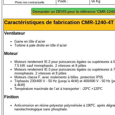
Poids :
56 Kg
Photo non contractuelle.
Demander un DEVIS pour la référence 'CMR-1240
Caractéristiques de fabrication CMR-1240-4T
Ventilateur
Gaine en tôle d´acier
Turbine à pale droite en tôle d´acier
Moteur
Moteurs rendement IE-2 pour puissances égales ou supérieures à 0.
7.5 kW. sauf monophasés. 2 vitesses et 8 pôles
Moteurs rendement IE-3 pour puissances égales ou supérieures à 7
monophasés. 2 vitesses et 8 pôles
Moteurs classe F. avec roulements à billes. protection IP55
Triphasés 230/400 V - 50 Hz (jusqu´à 4kW) et 400/690 V - 50 Hz (
à 4kW)
Température maximale de l´air à transporter : -20ºC +120ºC
Finition
Anticorrosion en résine polyester polymérisée à 190ºC. après dégra
nanotechnologique sans phosphate.