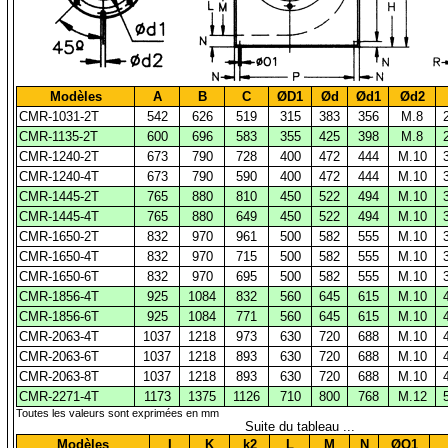
Modèles
A
B
C
ØD1
Ød
Ød1
Ød2
CMR-1031-2T
542
626
519
315
383
356
M.8
CMR-1135-2T
600
696
583
355
425
398
M.8
CMR-1240-2T
673
790
728
400
472
444
M.10
CMR-1240-4T
673
790
590
400
472
444
M.10
CMR-1445-2T
765
880
810
450
522
494
M.10
CMR-1445-4T
765
880
649
450
522
494
M.10
CMR-1650-2T
832
970
961
500
582
555
M.10
CMR-1650-4T
832
970
715
500
582
555
M.10
CMR-1650-6T
832
970
695
500
582
555
M.10
CMR-1856-4T
925
1084
832
560
645
615
M.10
CMR-1856-6T
925
1084
771
560
645
615
M.10
CMR-2063-4T
1037
1218
973
630
720
688
M.10
CMR-2063-6T
1037
1218
893
630
720
688
M.10
CMR-2063-8T
1037
1218
893
630
720
688
M.10
CMR-2271-4T
1173
1375
1126
710
800
768
M.12
Toutes les valeurs sont exprimées en mm
Suite du tableau ...
Modèles
I
K
k2
L
M
N
ØO1