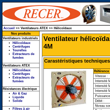
Accueil
>>
Ventilateurs ATEX >> Hélicoïdaux
Nos produits
Ventilateur hélicoï
Ventilateurs industriels
Hélicoïdaux
4M
Centrifuges
Tourelles
Extracteurs de
fumées
Carastéristiques techniqu
Ventilateurs ATEX
Hélicoïdaux
Référence 
Centrifuges
Vitesse :
Extracteurs de
Intensité 
fumées
Intensité 
Résistances électrique
Intensité 
Air & Gaz
Puissance
Liquide
Solide
Débit :
Niveau son
Filtres à air