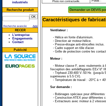
Poids :
Photo non contractuelle.
industriels
Demander un DEVIS pou
Recherche produit
Caractéristiques de fabric
Recherche avancée
Aide
Ventilateur :
RECER
L'entreprise
·
Hélice en fonte d'aluminium.
Engagements
·
Direction air moteur-hélice.
Contact
·
Presse-étoupe anti-étincelles inclus.
·
Cadre support en tôle d'acier.
Publicité
·
Grille de protection contre les conta
Moteur :
·
Moteur classe F, avec roulements à b
l'exception des antidéflagrants EEx"d" I
·
Triphasé 230-400 V.-50 Hz. (jusqu'à 
supérieures à 5.5 CV).
·
Température de travail : -20°C à + 40
Sur demande :
·
Bobinages spéciaux pour différentes 
·
Construction ATEX pour différentes c
·
Extracteurs avec moteur à 2 vitesses