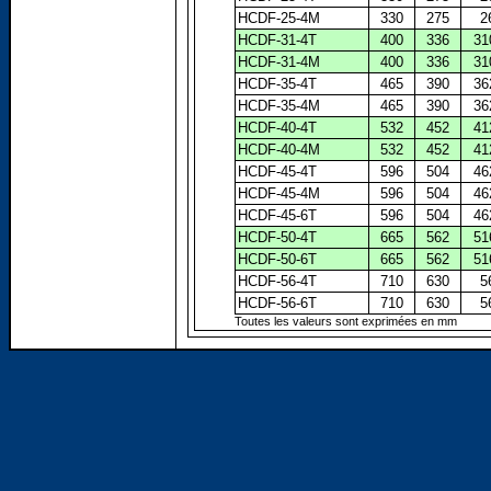
HCDF-25-4M
330
275
2
HCDF-31-4T
400
336
31
HCDF-31-4M
400
336
31
HCDF-35-4T
465
390
36
HCDF-35-4M
465
390
36
HCDF-40-4T
532
452
41
HCDF-40-4M
532
452
41
HCDF-45-4T
596
504
46
HCDF-45-4M
596
504
46
HCDF-45-6T
596
504
46
HCDF-50-4T
665
562
51
HCDF-50-6T
665
562
51
HCDF-56-4T
710
630
5
HCDF-56-6T
710
630
5
Toutes les valeurs sont exprimées en mm