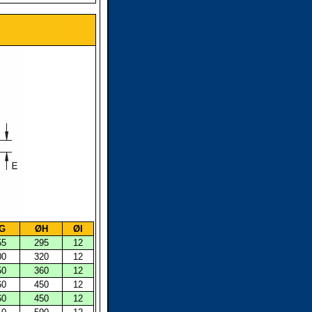
G
ØH
ØI
55
295
12
00
320
12
50
360
12
60
450
12
60
450
12