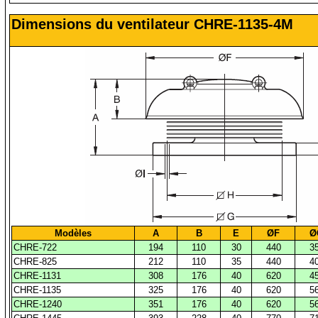
Dimensions du ventilateur CHRE-1135-4M
Modèles
A
B
E
ØF
Ø
CHRE-722
194
110
30
440
3
CHRE-825
212
110
35
440
4
CHRE-1131
308
176
40
620
4
CHRE-1135
325
176
40
620
5
CHRE-1240
351
176
40
620
5