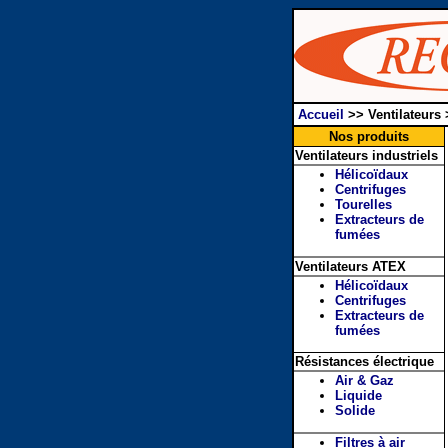
Accueil
>>
Ventilateurs
Nos produits
Ventilateurs industriels
Hélicoïdaux
Centrifuges
Tourelles
Extracteurs de
fumées
Ventilateurs ATEX
Hélicoïdaux
Centrifuges
Extracteurs de
fumées
Résistances électrique
Air & Gaz
Liquide
Solide
Filtres à air