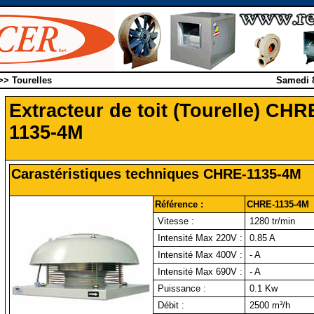
 >> Tourelles
Samedi 
Extracteur de toit (Tourelle) CHR
1135-4M
Carastéristiques techniques CHRE-1135-4M
Référence :
CHRE-1135-4M
Vitesse :
1280 tr/min
Intensité Max 220V :
0.85 A
Intensité Max 400V :
- A
Intensité Max 690V :
- A
Puissance :
0.1 Kw
Débit :
2500 m³/h