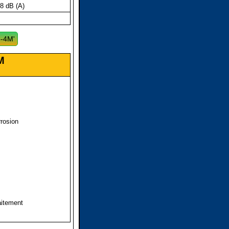
8 dB (A)
5-4M'
M
rrosion
aitement