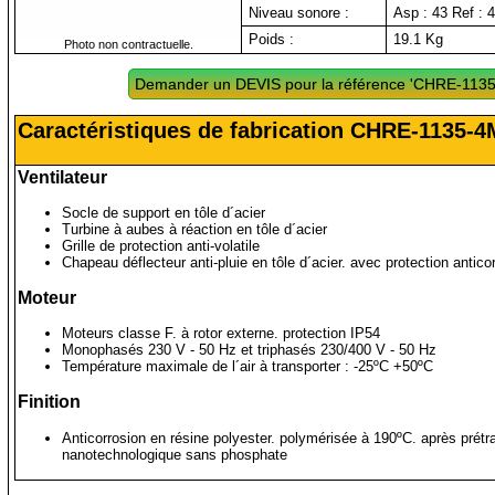
Niveau sonore :
Asp : 43 Ref : 4
Poids :
19.1 Kg
Photo non contractuelle.
Demander un DEVIS pour la référence 'CHRE-113
Caractéristiques de fabrication CHRE-1135-4
Ventilateur
Socle de support en tôle d´acier
Turbine à aubes à réaction en tôle d´acier
Grille de protection anti-volatile
Chapeau déflecteur anti-pluie en tôle d´acier. avec protection antico
Moteur
Moteurs classe F. à rotor externe. protection IP54
Monophasés 230 V - 50 Hz et triphasés 230/400 V - 50 Hz
Température maximale de l´air à transporter : -25ºC +50ºC
Finition
Anticorrosion en résine polyester. polymérisée à 190ºC. après prétr
nanotechnologique sans phosphate