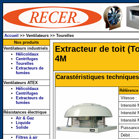
Accueil
>>
Ventilateurs >> Tourelles
Nos produits
Extracteur de toit (
Ventilateurs industriels
Hélicoïdaux
4M
Centrifuges
Tourelles
Extracteurs de
fumées
Carastéristiques techniqu
Ventilateurs ATEX
Hélicoïdaux
Référence 
Centrifuges
Extracteurs de
Vitesse :
fumées
Intensité 
Résistances électrique
Intensité 
Air & Gaz
Intensité 
Liquide
Solide
Puissance
Débit :
Filtres à air