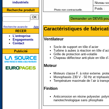
industriels
Niveau so
Poids :
Recherche produit
Photo non contractuelle.
Demander un DEVIS pour
Recherche avancée
Aide
Caractéristiques de fabric
RECER
L'entreprise
Ventilateur
Engagements
Contact
Socle de support en tôle d´acier
Turbine à aubes à réaction en tôle d´ac
Publicité
Grille de protection anti-volatile
Chapeau déflecteur anti-pluie en tôle d´
Moteur
Moteurs classe F. à rotor externe. prot
Monophasés 230 V - 50 Hz et triphasé
Température maximale de l´air à transp
Finition
Anticorrosion en résine polyester. poly
nanotechnologique sans phosphate