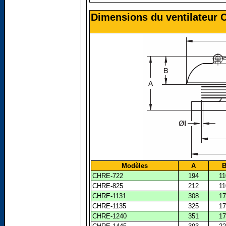
Dimensions du ventilateur
Modèles
A
CHRE-722
194
11
CHRE-825
212
11
CHRE-1131
308
17
CHRE-1135
325
17
CHRE-1240
351
17