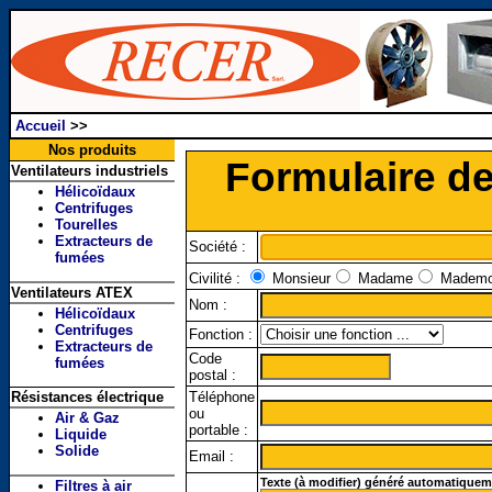
Accueil
>>
Nos produits
Formulaire d
Ventilateurs industriels
Hélicoïdaux
Centrifuges
Tourelles
Extracteurs de
Société :
fumées
Civilité :
Monsieur
Madame
Mademoi
Ventilateurs ATEX
Nom :
Hélicoïdaux
Centrifuges
Fonction :
Extracteurs de
Code
fumées
postal :
Résistances électrique
Téléphone
ou
Air & Gaz
portable :
Liquide
Solide
Email :
Texte (à modifier) généré automatiqueme
Filtres à air