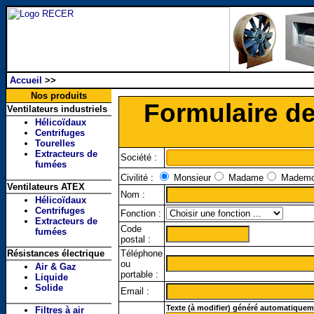
Accueil
>>
Nos produits
Formulaire d
Ventilateurs industriels
Hélicoïdaux
Centrifuges
Tourelles
Extracteurs de
Société :
fumées
Civilité :
Monsieur
Madame
Mademoi
Ventilateurs ATEX
Nom :
Hélicoïdaux
Centrifuges
Fonction :
Extracteurs de
Code
fumées
postal :
Résistances électrique
Téléphone
ou
Air & Gaz
portable :
Liquide
Solide
Email :
Texte (à modifier) généré automatiqueme
Filtres à air